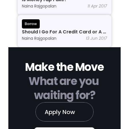
Naina Rajgopalan
11 Apr 2017
Borrow
Should I Go For A Credit Card or A 
Personal Line of Credit?
Naina Rajgopalan
13 Jun 2017
Make the Move
What are you 
waiting for?
Apply Now